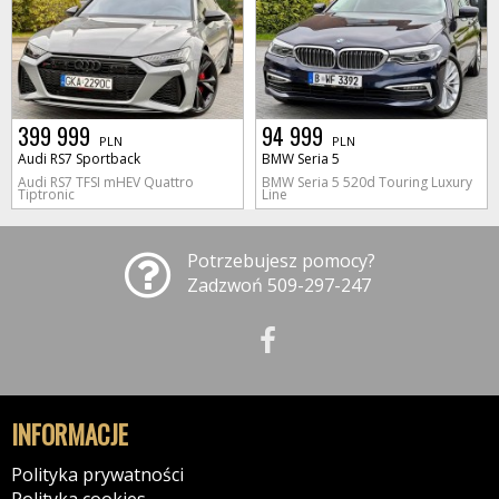
399 999
94 999
PLN
PLN
Audi RS7 Sportback
BMW Seria 5
Audi RS7 TFSI mHEV Quattro
BMW Seria 5 520d Touring Luxury
Tiptronic
Line
Potrzebujesz pomocy?
Zadzwoń 509-297-247
INFORMACJE
Polityka prywatności