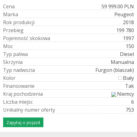
C
e
n
a
59 999.00 PLN
M
a
r
k
a
Peugeot
R
o
k
p
r
o
d
u
k
c
j
i
2018
P
r
z
e
b
i
e
g
199 780
P
o
j
e
m
n
o
ś
ć
s
k
o
k
o
w
a
1997
M
o
c
150
T
y
p
p
a
l
i
w
a
Diesel
S
k
r
z
y
n
i
a
Manualna
T
y
p
n
a
d
w
o
z
i
a
Furgon (blaszak)
K
o
l
o
r
Biały
F
i
n
a
n
s
o
w
a
n
i
e
Tak
K
r
a
j
p
o
c
h
o
d
z
e
n
i
a
Niemcy
L
i
c
z
b
a
m
i
e
j
s
c
6
U
n
i
k
a
l
n
y
n
u
m
e
r
o
f
e
r
t
y
753
Zapytaj o pojazd