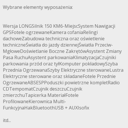
Wybrane elementy wyposażenia:
Wersja LONGSilnik 150 KM6-MiejscSystem Nawigacji
GPSFotele ogrzewaneKamera cofaniaRelingi
dachoweZabudowa techniczna oraz oświetlenie
techniczneŚwiatła do jazdy dziennejŚwiatła Przeciw-
MgłoweDoświetlanie Boczne ZakrętówAsystent Zmiany
Pasa RuchuAsystent parkowaniaKlimatyzacjaCzujniki
parkowania przód oraz tyłKomputer pokładowySzyba
Przednia OgrzewanaSzyby Elektryczne sterowaneLustra
Elektryczne sterowane oraz składaneFotele Przednie
OgrzewaneABSESPPoduszki powietrzne kompletRadio
CDTempomatCzujnik deszczuCzujnik
zmierzchuTapicerka MateriałFotele
ProfilowaneKierownica Multi-
FunkcyjnaHakBluetoothUSB + AUXIsofix
itd...