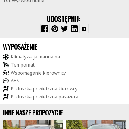
Tel: Wyświetl numer
UDOSTĘPNIJ:
WYPOSAŻENIE
K
l
i
m
a
t
y
z
a
c
j
a
m
a
n
u
a
l
n
a
T
e
m
p
o
m
a
t
W
s
p
o
m
a
g
a
n
i
e
k
i
e
r
o
w
n
i
c
y
A
B
S
P
o
d
u
s
z
k
a
p
o
w
i
e
t
r
z
n
a
k
i
e
r
o
w
c
y
P
o
d
u
s
z
k
a
p
o
w
i
e
t
r
z
n
a
p
a
s
a
ż
e
r
a
INNE NASZE PROPOZYCJE