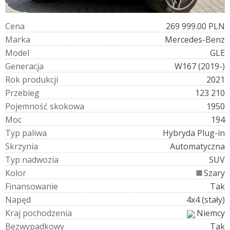
C
e
n
a
269 999.00 PLN
M
a
r
k
a
Mercedes-Benz
M
o
d
e
l
GLE
G
e
n
e
r
a
c
j
a
W167 (2019-)
R
o
k
p
r
o
d
u
k
c
j
i
2021
P
r
z
e
b
i
e
g
123 210
P
o
j
e
m
n
o
ś
ć
s
k
o
k
o
w
a
1950
M
o
c
194
T
y
p
p
a
l
i
w
a
Hybryda Plug-in
S
k
r
z
y
n
i
a
Automatyczna
T
y
p
n
a
d
w
o
z
i
a
SUV
K
o
l
o
r
Szary
F
i
n
a
n
s
o
w
a
n
i
e
Tak
N
a
p
ę
d
4x4 (stały)
K
r
a
j
p
o
c
h
o
d
z
e
n
i
a
Niemcy
B
e
z
w
y
p
a
d
k
o
w
y
Tak