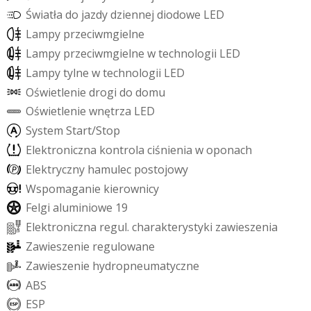
Ś
w
i
a
t
ł
a
d
o
j
a
z
d
y
d
z
i
e
n
n
e
j
d
i
o
d
o
w
e
L
E
D
L
a
m
p
y
p
r
z
e
c
i
w
m
g
i
e
l
n
e
L
a
m
p
y
p
r
z
e
c
i
w
m
g
i
e
l
n
e
w
t
e
c
h
n
o
l
o
g
i
i
L
E
D
L
a
m
p
y
t
y
l
n
e
w
t
e
c
h
n
o
l
o
g
i
i
L
E
D
O
ś
w
i
e
t
l
e
n
i
e
d
r
o
g
i
d
o
d
o
m
u
O
ś
w
i
e
t
l
e
n
i
e
w
n
ę
t
r
z
a
L
E
D
S
y
s
t
e
m
S
t
a
r
t
/
S
t
o
p
E
l
e
k
t
r
o
n
i
c
z
n
a
k
o
n
t
r
o
l
a
c
i
ś
n
i
e
n
i
a
w
o
p
o
n
a
c
h
E
l
e
k
t
r
y
c
z
n
y
h
a
m
u
l
e
c
p
o
s
t
o
j
o
w
y
W
s
p
o
m
a
g
a
n
i
e
k
i
e
r
o
w
n
i
c
y
F
e
l
g
i
a
l
u
m
i
n
i
o
w
e
1
9
E
l
e
k
t
r
o
n
i
c
z
n
a
r
e
g
u
l
.
c
h
a
r
a
k
t
e
r
y
s
t
y
k
i
z
a
w
i
e
s
z
e
n
i
a
Z
a
w
i
e
s
z
e
n
i
e
r
e
g
u
l
o
w
a
n
e
Z
a
w
i
e
s
z
e
n
i
e
h
y
d
r
o
p
n
e
u
m
a
t
y
c
z
n
e
A
B
S
E
S
P