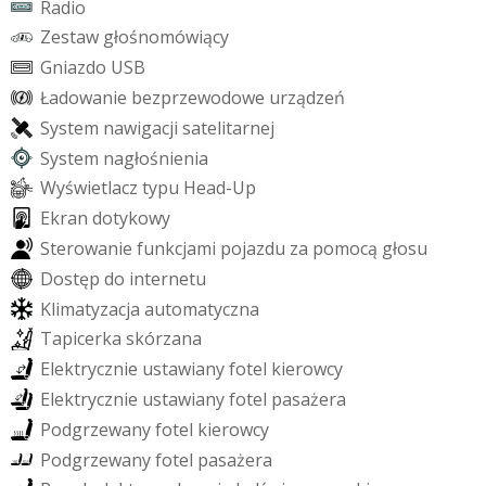
R
a
d
i
o
Z
e
s
t
a
w
g
ł
o
ś
n
o
m
ó
w
i
ą
c
y
G
n
i
a
z
d
o
U
S
B
Ł
a
d
o
w
a
n
i
e
b
e
z
p
r
z
e
w
o
d
o
w
e
u
r
z
ą
d
z
e
ń
S
y
s
t
e
m
n
a
w
i
g
a
c
j
i
s
a
t
e
l
i
t
a
r
n
e
j
S
y
s
t
e
m
n
a
g
ł
o
ś
n
i
e
n
i
a
W
y
ś
w
i
e
t
l
a
c
z
t
y
p
u
H
e
a
d
-
U
p
E
k
r
a
n
d
o
t
y
k
o
w
y
S
t
e
r
o
w
a
n
i
e
f
u
n
k
c
j
a
m
i
p
o
j
a
z
d
u
z
a
p
o
m
o
c
ą
g
ł
o
s
u
D
o
s
t
ę
p
d
o
i
n
t
e
r
n
e
t
u
K
l
i
m
a
t
y
z
a
c
j
a
a
u
t
o
m
a
t
y
c
z
n
a
T
a
p
i
c
e
r
k
a
s
k
ó
r
z
a
n
a
E
l
e
k
t
r
y
c
z
n
i
e
u
s
t
a
w
i
a
n
y
f
o
t
e
l
k
i
e
r
o
w
c
y
E
l
e
k
t
r
y
c
z
n
i
e
u
s
t
a
w
i
a
n
y
f
o
t
e
l
p
a
s
a
ż
e
r
a
P
o
d
g
r
z
e
w
a
n
y
f
o
t
e
l
k
i
e
r
o
w
c
y
P
o
d
g
r
z
e
w
a
n
y
f
o
t
e
l
p
a
s
a
ż
e
r
a