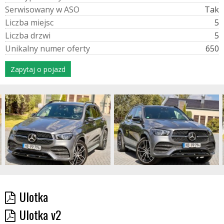
S
e
r
w
i
s
o
w
a
n
y
w
A
S
O
Tak
L
i
c
z
b
a
m
i
e
j
s
c
5
L
i
c
z
b
a
d
r
z
w
i
5
U
n
i
k
a
l
n
y
n
u
m
e
r
o
f
e
r
t
y
650
Zapytaj o pojazd
Ulotka
Ulotka v2