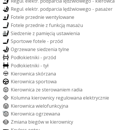
R
e
g
u
l
.
e
l
e
k
t
r
.
p
o
d
p
a
r
c
i
a
l
ę
d
ź
w
i
o
w
e
g
o
-
k
i
e
r
o
w
c
a
R
e
g
u
l
.
e
l
e
k
t
r
.
p
o
d
p
a
r
c
i
a
l
ę
d
ź
w
i
o
w
e
g
o
-
p
a
s
a
ż
e
r
F
o
t
e
l
e
p
r
z
e
d
n
i
e
w
e
n
t
y
l
o
w
a
n
e
F
o
t
e
l
e
p
r
z
e
d
n
i
e
z
f
u
n
k
c
j
ą
m
a
s
a
ż
u
S
i
e
d
z
e
n
i
e
z
p
a
m
i
ę
c
i
ą
u
s
t
a
w
i
e
n
i
a
S
p
o
r
t
o
w
e
f
o
t
e
l
e
-
p
r
z
ó
d
O
g
r
z
e
w
a
n
e
s
i
e
d
z
e
n
i
a
t
y
l
n
e
P
o
d
ł
o
k
i
e
t
n
i
k
i
-
p
r
z
ó
d
P
o
d
ł
o
k
i
e
t
n
i
k
i
-
t
y
ł
K
i
e
r
o
w
n
i
c
a
s
k
ó
r
z
a
n
a
K
i
e
r
o
w
n
i
c
a
s
p
o
r
t
o
w
a
K
i
e
r
o
w
n
i
c
a
z
e
s
t
e
r
o
w
a
n
i
e
m
r
a
d
i
a
K
o
l
u
m
n
a
k
i
e
r
o
w
n
i
c
y
r
e
g
u
l
o
w
a
n
a
e
l
e
k
t
r
y
c
z
n
i
e
K
i
e
r
o
w
n
i
c
a
w
i
e
l
o
f
u
n
k
c
y
j
n
a
K
i
e
r
o
w
n
i
c
a
o
g
r
z
e
w
a
n
a
Z
m
i
a
n
a
b
i
e
g
ó
w
w
k
i
e
r
o
w
n
i
c
y