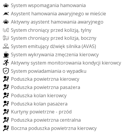
S
y
s
t
e
m
w
s
p
o
m
a
g
a
n
i
a
h
a
m
o
w
a
n
i
a
A
s
y
s
t
e
n
t
h
a
m
o
w
a
n
i
a
a
w
a
r
y
j
n
e
g
o
w
m
i
e
ś
c
i
e
A
k
t
y
w
n
y
a
s
y
s
t
e
n
t
h
a
m
o
w
a
n
i
a
a
w
a
r
y
j
n
e
g
o
S
y
s
t
e
m
c
h
r
o
n
i
ą
c
y
p
r
z
e
d
k
o
l
i
z
j
ą
,
t
y
l
n
y
S
y
s
t
e
m
c
h
r
o
n
i
ą
c
y
p
r
z
e
d
k
o
l
i
z
j
a
,
b
o
c
z
n
y
S
y
s
t
e
m
e
m
i
t
u
j
ą
c
y
d
ź
w
i
ę
k
s
i
l
n
i
k
a
(
A
V
A
S
)
S
y
s
t
e
m
w
y
k
r
y
w
a
n
i
a
z
m
ę
c
z
e
n
i
a
k
i
e
r
o
w
c
y
A
k
t
y
w
n
y
s
y
s
t
e
m
m
o
n
i
t
o
r
o
w
a
n
i
a
k
o
n
d
y
c
j
i
k
i
e
r
o
w
c
y
S
y
s
t
e
m
p
o
w
i
a
d
a
m
i
a
n
i
a
o
w
y
p
a
d
k
u
P
o
d
u
s
z
k
a
p
o
w
i
e
t
r
z
n
a
k
i
e
r
o
w
c
y
P
o
d
u
s
z
k
a
p
o
w
i
e
t
r
z
n
a
p
a
s
a
ż
e
r
a
P
o
d
u
s
z
k
a
k
o
l
a
n
k
i
e
r
o
w
c
y
P
o
d
u
s
z
k
a
k
o
l
a
n
p
a
s
a
ż
e
r
a
K
u
r
t
y
n
y
p
o
w
i
e
t
r
z
n
e
-
p
r
z
ó
d
P
o
d
u
s
z
k
a
p
o
w
i
e
t
r
z
n
a
c
e
n
t
r
a
l
n
a
B
o
c
z
n
a
p
o
d
u
s
z
k
a
p
o
w
i
e
t
r
z
n
a
k
i
e
r
o
w
c
y