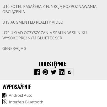
U10 FOTEL PASAŻERA Z FUNKCJĄ ROZPOZNAWANIA
OBCIĄŻENIA
U19 AUGMENTED REALITY VIDEO
U79 UKŁAD OCZYSZCZANIA SPALIN W SILNIKU
WYSOKOPRĘŻNYM BLUETEC SCR
GENERACJA 3
UDOSTĘPNIJ:
WYPOSAŻENIE
A
n
d
r
o
i
d
A
u
t
o
I
n
t
e
r
f
e
j
s
B
l
u
e
t
o
o
t
h