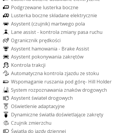
P
o
d
g
r
z
e
w
a
n
e
l
u
s
t
e
r
k
a
b
o
c
z
n
e
L
u
s
t
e
r
k
a
b
o
c
z
n
e
s
k
ł
a
d
a
n
e
e
l
e
k
t
r
y
c
z
n
i
e
A
s
y
s
t
e
n
t
(
c
z
u
j
n
i
k
)
m
a
r
t
w
e
g
o
p
o
l
a
L
a
n
e
a
s
s
i
s
t
-
k
o
n
t
r
o
l
a
z
m
i
a
n
y
p
a
s
a
r
u
c
h
u
O
g
r
a
n
i
c
z
n
i
k
p
r
ę
d
k
o
ś
c
i
A
s
y
s
t
e
n
t
h
a
m
o
w
a
n
i
a
-
B
r
a
k
e
A
s
s
i
s
t
A
s
y
s
t
e
n
t
p
o
k
o
n
y
w
a
n
i
a
z
a
k
r
ę
t
ó
w
K
o
n
t
r
o
l
a
t
r
a
k
c
j
i
A
u
t
o
m
a
t
y
c
z
n
a
k
o
n
t
r
o
l
a
z
j
a
z
d
u
z
e
s
t
o
k
u
W
s
p
o
m
a
g
a
n
i
e
r
u
s
z
a
n
i
a
p
o
d
g
ó
r
ę
-
H
i
l
l
H
o
l
d
e
r
S
y
s
t
e
m
r
o
z
p
o
z
n
a
w
a
n
i
a
z
n
a
k
ó
w
d
r
o
g
o
w
y
c
h
A
s
y
s
t
e
n
t
ś
w
i
a
t
e
ł
d
r
o
g
o
w
y
c
h
O
ś
w
i
e
t
l
e
n
i
e
a
d
a
p
t
a
c
y
j
n
e
D
y
n
a
m
i
c
z
n
e
ś
w
i
a
t
ł
a
d
o
ś
w
i
e
t
l
a
j
ą
c
e
z
a
k
r
ę
t
y
C
z
u
j
n
i
k
z
m
i
e
r
z
c
h
u
Ś
w
i
a
t
ł
a
d
o
j
a
z
d
y
d
z
i
e
n
n
e
j