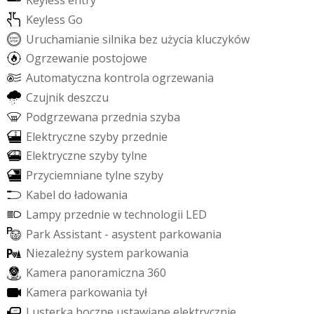
K
e
y
l
e
s
s
e
n
t
r
y
K
e
y
l
e
s
s
G
o
U
r
u
c
h
a
m
i
a
n
i
e
s
i
l
n
i
k
a
b
e
z
u
ż
y
c
i
a
k
l
u
c
z
y
k
ó
w
O
g
r
z
e
w
a
n
i
e
p
o
s
t
o
j
o
w
e
A
u
t
o
m
a
t
y
c
z
n
a
k
o
n
t
r
o
l
a
o
g
r
z
e
w
a
n
i
a
C
z
u
j
n
i
k
d
e
s
z
c
z
u
P
o
d
g
r
z
e
w
a
n
a
p
r
z
e
d
n
i
a
s
z
y
b
a
E
l
e
k
t
r
y
c
z
n
e
s
z
y
b
y
p
r
z
e
d
n
i
e
E
l
e
k
t
r
y
c
z
n
e
s
z
y
b
y
t
y
l
n
e
P
r
z
y
c
i
e
m
n
i
a
n
e
t
y
l
n
e
s
z
y
b
y
K
a
b
e
l
d
o
ł
a
d
o
w
a
n
i
a
L
a
m
p
y
p
r
z
e
d
n
i
e
w
t
e
c
h
n
o
l
o
g
i
i
L
E
D
P
a
r
k
A
s
s
i
s
t
a
n
t
-
a
s
y
s
t
e
n
t
p
a
r
k
o
w
a
n
i
a
N
i
e
z
a
l
e
ż
n
y
s
y
s
t
e
m
p
a
r
k
o
w
a
n
i
a
K
a
m
e
r
a
p
a
n
o
r
a
m
i
c
z
n
a
3
6
0
K
a
m
e
r
a
p
a
r
k
o
w
a
n
i
a
t
y
ł
L
u
s
t
e
r
k
a
b
o
c
z
n
e
u
s
t
a
w
i
a
n
e
e
l
e
k
t
r
y
c
z
n
i
e