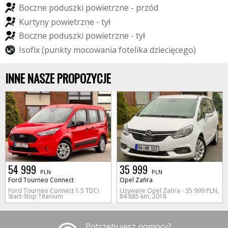
B
o
c
z
n
e
p
o
d
u
s
z
k
i
p
o
w
i
e
t
r
z
n
e
-
p
r
z
ó
d
K
u
r
t
y
n
y
p
o
w
i
e
t
r
z
n
e
-
t
y
ł
B
o
c
z
n
e
p
o
d
u
s
z
k
i
p
o
w
i
e
t
r
z
n
e
-
t
y
ł
I
s
o
f
i
x
(
p
u
n
k
t
y
m
o
c
o
w
a
n
i
a
f
o
t
e
l
i
k
a
d
z
i
e
c
i
ę
c
e
g
o
)
INNE NASZE PROPOZYCJE
54 999
35 999
PLN
PLN
Ford Tourneo Connect
Opel Zafira
Ford Tourneo Connect 1.5 TDCi
Używane Opel Zafira - 35 999 PLN,
Start-Stop Titanium
84 885 km, 2018
Potrzebujesz pomocy?