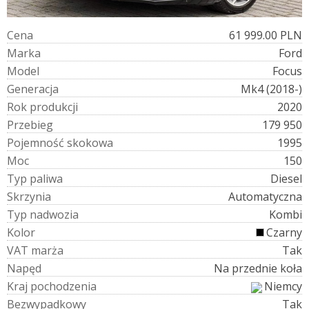
C
e
n
a
61 999.00 PLN
M
a
r
k
a
Ford
M
o
d
e
l
Focus
G
e
n
e
r
a
c
j
a
Mk4 (2018-)
R
o
k
p
r
o
d
u
k
c
j
i
2020
P
r
z
e
b
i
e
g
179 950
P
o
j
e
m
n
o
ś
ć
s
k
o
k
o
w
a
1995
M
o
c
150
T
y
p
p
a
l
i
w
a
Diesel
S
k
r
z
y
n
i
a
Automatyczna
T
y
p
n
a
d
w
o
z
i
a
Kombi
K
o
l
o
r
Czarny
V
A
T
m
a
r
ż
a
Tak
N
a
p
ę
d
Na przednie koła
K
r
a
j
p
o
c
h
o
d
z
e
n
i
a
Niemcy
B
e
z
w
y
p
a
d
k
o
w
y
Tak