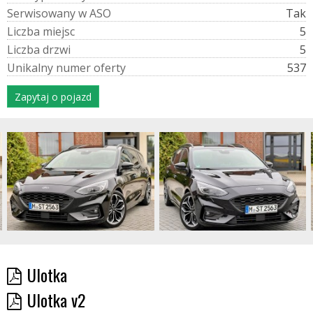
S
e
r
w
i
s
o
w
a
n
y
w
A
S
O
Tak
L
i
c
z
b
a
m
i
e
j
s
c
5
L
i
c
z
b
a
d
r
z
w
i
5
U
n
i
k
a
l
n
y
n
u
m
e
r
o
f
e
r
t
y
537
Zapytaj o pojazd
Ulotka
Ulotka v2