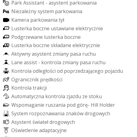
P
a
r
k
A
s
s
i
s
t
a
n
t
-
a
s
y
s
t
e
n
t
p
a
r
k
o
w
a
n
i
a
N
i
e
z
a
l
e
ż
n
y
s
y
s
t
e
m
p
a
r
k
o
w
a
n
i
a
K
a
m
e
r
a
p
a
r
k
o
w
a
n
i
a
t
y
ł
L
u
s
t
e
r
k
a
b
o
c
z
n
e
u
s
t
a
w
i
a
n
e
e
l
e
k
t
r
y
c
z
n
i
e
P
o
d
g
r
z
e
w
a
n
e
l
u
s
t
e
r
k
a
b
o
c
z
n
e
L
u
s
t
e
r
k
a
b
o
c
z
n
e
s
k
ł
a
d
a
n
e
e
l
e
k
t
r
y
c
z
n
i
e
A
k
t
y
w
n
y
a
s
y
s
t
e
n
t
z
m
i
a
n
y
p
a
s
a
r
u
c
h
u
L
a
n
e
a
s
s
i
s
t
-
k
o
n
t
r
o
l
a
z
m
i
a
n
y
p
a
s
a
r
u
c
h
u
K
o
n
t
r
o
l
a
o
d
l
e
g
ł
o
ś
c
i
o
d
p
o
p
r
z
e
d
z
a
j
ą
c
e
g
o
p
o
j
a
z
d
u
O
g
r
a
n
i
c
z
n
i
k
p
r
ę
d
k
o
ś
c
i
K
o
n
t
r
o
l
a
t
r
a
k
c
j
i
A
u
t
o
m
a
t
y
c
z
n
a
k
o
n
t
r
o
l
a
z
j
a
z
d
u
z
e
s
t
o
k
u
W
s
p
o
m
a
g
a
n
i
e
r
u
s
z
a
n
i
a
p
o
d
g
ó
r
ę
-
H
i
l
l
H
o
l
d
e
r
S
y
s
t
e
m
r
o
z
p
o
z
n
a
w
a
n
i
a
z
n
a
k
ó
w
d
r
o
g
o
w
y
c
h
A
s
y
s
t
e
n
t
ś
w
i
a
t
e
ł
d
r
o
g
o
w
y
c
h
O
ś
w
i
e
t
l
e
n
i
e
a
d
a
p
t
a
c
y
j
n
e