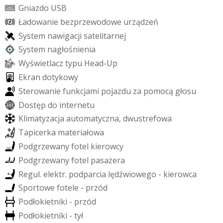
G
n
i
a
z
d
o
U
S
B
Ł
a
d
o
w
a
n
i
e
b
e
z
p
r
z
e
w
o
d
o
w
e
u
r
z
ą
d
z
e
ń
S
y
s
t
e
m
n
a
w
i
g
a
c
j
i
s
a
t
e
l
i
t
a
r
n
e
j
S
y
s
t
e
m
n
a
g
ł
o
ś
n
i
e
n
i
a
W
y
ś
w
i
e
t
l
a
c
z
t
y
p
u
H
e
a
d
-
U
p
E
k
r
a
n
d
o
t
y
k
o
w
y
S
t
e
r
o
w
a
n
i
e
f
u
n
k
c
j
a
m
i
p
o
j
a
z
d
u
z
a
p
o
m
o
c
ą
g
ł
o
s
u
D
o
s
t
ę
p
d
o
i
n
t
e
r
n
e
t
u
K
l
i
m
a
t
y
z
a
c
j
a
a
u
t
o
m
a
t
y
c
z
n
a
,
d
w
u
s
t
r
e
f
o
w
a
T
a
p
i
c
e
r
k
a
m
a
t
e
r
i
a
ł
o
w
a
P
o
d
g
r
z
e
w
a
n
y
f
o
t
e
l
k
i
e
r
o
w
c
y
P
o
d
g
r
z
e
w
a
n
y
f
o
t
e
l
p
a
s
a
ż
e
r
a
R
e
g
u
l
.
e
l
e
k
t
r
.
p
o
d
p
a
r
c
i
a
l
ę
d
ź
w
i
o
w
e
g
o
-
k
i
e
r
o
w
c
a
S
p
o
r
t
o
w
e
f
o
t
e
l
e
-
p
r
z
ó
d
P
o
d
ł
o
k
i
e
t
n
i
k
i
-
p
r
z
ó
d
P
o
d
ł
o
k
i
e
t
n
i
k
i
-
t
y
ł