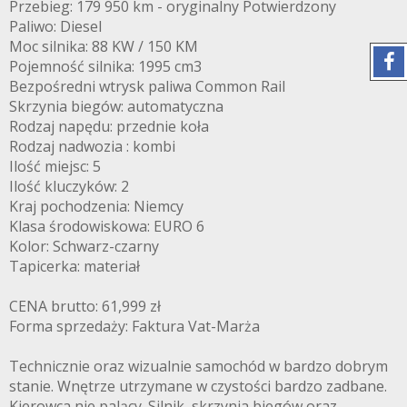
Przebieg: 179 950 km - oryginalny Potwierdzony
Paliwo: Diesel
Moc silnika: 88 KW / 150 KM
Pojemność silnika: 1995 cm3
Bezpośredni wtrysk paliwa Common Rail
Skrzynia biegów: automatyczna
Rodzaj napędu: przednie koła
Rodzaj nadwozia : kombi
Ilość miejsc: 5
Ilość kluczyków: 2
Kraj pochodzenia: Niemcy
Klasa środowiskowa: EURO 6
Kolor: Schwarz-czarny
Tapicerka: materiał
CENA brutto: 61,999 zł
Forma sprzedaży: Faktura Vat-Marża
Technicznie oraz wizualnie samochód w bardzo dobrym
stanie. Wnętrze utrzymane w czystości bardzo zadbane.
Kierowca nie palący. Silnik, skrzynia biegów oraz