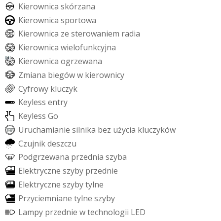
K
i
e
r
o
w
n
i
c
a
s
k
ó
r
z
a
n
a
K
i
e
r
o
w
n
i
c
a
s
p
o
r
t
o
w
a
K
i
e
r
o
w
n
i
c
a
z
e
s
t
e
r
o
w
a
n
i
e
m
r
a
d
i
a
K
i
e
r
o
w
n
i
c
a
w
i
e
l
o
f
u
n
k
c
y
j
n
a
K
i
e
r
o
w
n
i
c
a
o
g
r
z
e
w
a
n
a
Z
m
i
a
n
a
b
i
e
g
ó
w
w
k
i
e
r
o
w
n
i
c
y
C
y
f
r
o
w
y
k
l
u
c
z
y
k
K
e
y
l
e
s
s
e
n
t
r
y
K
e
y
l
e
s
s
G
o
U
r
u
c
h
a
m
i
a
n
i
e
s
i
l
n
i
k
a
b
e
z
u
ż
y
c
i
a
k
l
u
c
z
y
k
ó
w
C
z
u
j
n
i
k
d
e
s
z
c
z
u
P
o
d
g
r
z
e
w
a
n
a
p
r
z
e
d
n
i
a
s
z
y
b
a
E
l
e
k
t
r
y
c
z
n
e
s
z
y
b
y
p
r
z
e
d
n
i
e
E
l
e
k
t
r
y
c
z
n
e
s
z
y
b
y
t
y
l
n
e
P
r
z
y
c
i
e
m
n
i
a
n
e
t
y
l
n
e
s
z
y
b
y
L
a
m
p
y
p
r
z
e
d
n
i
e
w
t
e
c
h
n
o
l
o
g
i
i
L
E
D