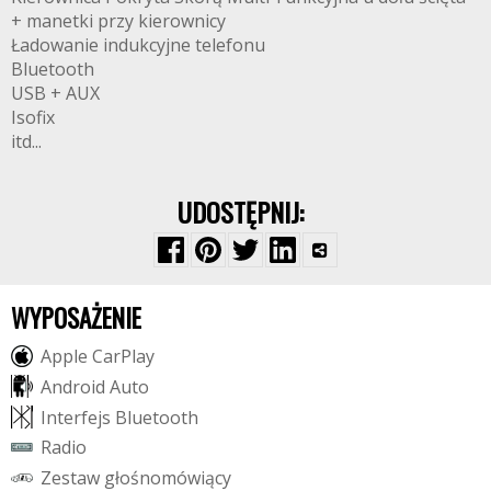
+ manetki przy kierownicy
Ładowanie indukcyjne telefonu
Bluetooth
USB + AUX
Isofix
itd...
UDOSTĘPNIJ:
WYPOSAŻENIE
A
p
p
l
e
C
a
r
P
l
a
y
A
n
d
r
o
i
d
A
u
t
o
I
n
t
e
r
f
e
j
s
B
l
u
e
t
o
o
t
h
R
a
d
i
o
Z
e
s
t
a
w
g
ł
o
ś
n
o
m
ó
w
i
ą
c
y