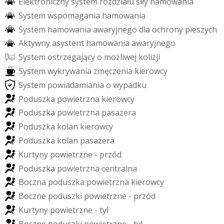
E
l
e
k
t
r
o
n
i
c
z
n
y
s
y
s
t
e
m
r
o
z
d
z
i
a
ł
u
s
i
ł
y
h
a
m
o
w
a
n
i
a
S
y
s
t
e
m
w
s
p
o
m
a
g
a
n
i
a
h
a
m
o
w
a
n
i
a
S
y
s
t
e
m
h
a
m
o
w
a
n
i
a
a
w
a
r
y
j
n
e
g
o
d
l
a
o
c
h
r
o
n
y
p
i
e
s
z
y
c
h
A
k
t
y
w
n
y
a
s
y
s
t
e
n
t
h
a
m
o
w
a
n
i
a
a
w
a
r
y
j
n
e
g
o
S
y
s
t
e
m
o
s
t
r
z
e
g
a
j
ą
c
y
o
m
o
ż
l
i
w
e
j
k
o
l
i
z
j
i
S
y
s
t
e
m
w
y
k
r
y
w
a
n
i
a
z
m
ę
c
z
e
n
i
a
k
i
e
r
o
w
c
y
S
y
s
t
e
m
p
o
w
i
a
d
a
m
i
a
n
i
a
o
w
y
p
a
d
k
u
P
o
d
u
s
z
k
a
p
o
w
i
e
t
r
z
n
a
k
i
e
r
o
w
c
y
P
o
d
u
s
z
k
a
p
o
w
i
e
t
r
z
n
a
p
a
s
a
ż
e
r
a
P
o
d
u
s
z
k
a
k
o
l
a
n
k
i
e
r
o
w
c
y
P
o
d
u
s
z
k
a
k
o
l
a
n
p
a
s
a
ż
e
r
a
K
u
r
t
y
n
y
p
o
w
i
e
t
r
z
n
e
-
p
r
z
ó
d
P
o
d
u
s
z
k
a
p
o
w
i
e
t
r
z
n
a
c
e
n
t
r
a
l
n
a
B
o
c
z
n
a
p
o
d
u
s
z
k
a
p
o
w
i
e
t
r
z
n
a
k
i
e
r
o
w
c
y
B
o
c
z
n
e
p
o
d
u
s
z
k
i
p
o
w
i
e
t
r
z
n
e
-
p
r
z
ó
d
K
u
r
t
y
n
y
p
o
w
i
e
t
r
z
n
e
-
t
y
ł
B
o
c
z
n
e
p
o
d
u
s
z
k
i
p
o
w
i
e
t
r
z
n
e
-
t
y
ł