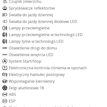
C
z
u
j
n
i
k
z
m
i
e
r
z
c
h
u
S
p
r
y
s
k
i
w
a
c
z
e
r
e
f
e
k
t
o
r
ó
w
Ś
w
i
a
t
ł
a
d
o
j
a
z
d
y
d
z
i
e
n
n
e
j
Ś
w
i
a
t
ł
a
d
o
j
a
z
d
y
d
z
i
e
n
n
e
j
d
i
o
d
o
w
e
L
E
D
L
a
m
p
y
p
r
z
e
c
i
w
m
g
i
e
l
n
e
L
a
m
p
y
p
r
z
e
c
i
w
m
g
i
e
l
n
e
w
t
e
c
h
n
o
l
o
g
i
i
L
E
D
L
a
m
p
y
t
y
l
n
e
w
t
e
c
h
n
o
l
o
g
i
i
L
E
D
O
ś
w
i
e
t
l
e
n
i
e
d
r
o
g
i
d
o
d
o
m
u
O
ś
w
i
e
t
l
e
n
i
e
w
n
ę
t
r
z
a
L
E
D
S
y
s
t
e
m
S
t
a
r
t
/
S
t
o
p
E
l
e
k
t
r
o
n
i
c
z
n
a
k
o
n
t
r
o
l
a
c
i
ś
n
i
e
n
i
a
w
o
p
o
n
a
c
h
E
l
e
k
t
r
y
c
z
n
y
h
a
m
u
l
e
c
p
o
s
t
o
j
o
w
y
W
s
p
o
m
a
g
a
n
i
e
k
i
e
r
o
w
n
i
c
y
F
e
l
g
i
a
l
u
m
i
n
i
o
w
e
1
8
A
B
S
E
S
P