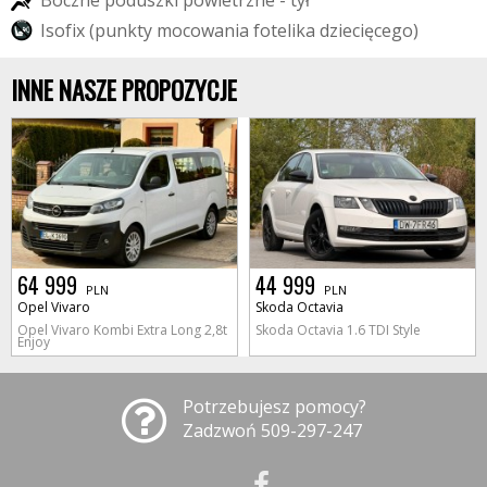
I
s
o
f
i
x
(
p
u
n
k
t
y
m
o
c
o
w
a
n
i
a
f
o
t
e
l
i
k
a
d
z
i
e
c
i
ę
c
e
g
o
)
INNE NASZE PROPOZYCJE
64 999
44 999
PLN
PLN
Opel Vivaro
Skoda Octavia
Opel Vivaro Kombi Extra Long 2,8t
Skoda Octavia 1.6 TDI Style
Enjoy
Potrzebujesz pomocy?
Zadzwoń 509-297-247