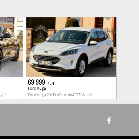
69 999
PLN
Ford Kuga
 !!!
Ford Kuga 2.0 EcoBlue 4x4 TITANIUM