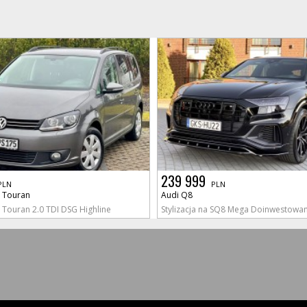
239 999
PLN
PLN
 Touran
Audi Q8
Touran 2.0 TDI DSG Highline
Stylizacja na SQ8 Mega Doinwestowany