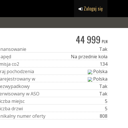
Zaloguj się
44 999
PLN
i
n
a
n
s
o
w
a
n
i
e
Tak
N
a
p
ę
d
Na przednie koła
m
i
s
j
a
c
o
2
134
r
a
j
p
o
c
h
o
d
z
e
n
i
a
Polska
a
r
e
j
e
s
t
r
o
w
a
n
y
w
Polska
e
z
w
y
p
a
d
k
o
w
y
Tak
e
r
w
i
s
o
w
a
n
y
w
A
S
O
Tak
i
c
z
b
a
m
i
e
j
s
c
5
i
c
z
b
a
d
r
z
w
i
5
U
n
i
k
a
l
n
y
n
u
m
e
r
o
f
e
r
t
y
808