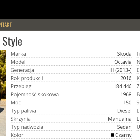
NTAKT
 Style
M
a
r
k
a
Skoda
F
M
o
d
e
l
Octavia
G
e
n
e
r
a
c
j
a
III (2013-)
E
R
o
k
p
r
o
d
u
k
c
j
i
2016
K
P
r
z
e
b
i
e
g
184 446
Z
P
o
j
e
m
n
o
ś
ć
s
k
o
k
o
w
a
1968
B
M
o
c
150
S
T
y
p
p
a
l
i
w
a
Diesel
L
S
k
r
z
y
n
i
a
Manualna
L
T
y
p
n
a
d
w
o
z
i
a
Sedan
K
o
l
o
r
Czarny