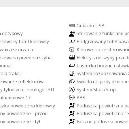
o
G
n
i
a
z
d
o
U
S
B
n
d
o
t
y
k
o
w
y
S
t
e
r
o
w
a
n
i
e
f
u
n
k
c
j
a
m
i
p
r
z
e
w
a
n
y
f
o
t
e
l
k
i
e
r
o
w
c
y
P
o
d
g
r
z
e
w
a
n
y
f
o
t
e
l
p
a
s
a
w
n
i
c
a
s
k
ó
r
z
a
n
a
K
i
e
r
o
w
n
i
c
a
z
e
s
t
e
r
o
w
a
n
i
r
z
e
w
a
n
a
p
r
z
e
d
n
i
a
s
z
y
b
a
E
l
e
k
t
r
y
c
z
n
e
s
z
y
b
y
p
r
z
e
d
p
o
m
a
t
L
u
s
t
e
r
k
a
b
o
c
z
n
e
u
s
t
a
w
i
r
o
l
a
t
r
a
k
c
j
i
S
y
s
t
e
m
r
o
z
p
o
z
n
a
w
a
n
i
a
s
k
i
w
a
c
z
e
r
e
f
e
k
t
o
r
ó
w
Ś
w
i
a
t
ł
a
d
o
j
a
z
d
y
d
z
i
e
n
n
e
p
y
t
y
l
n
e
w
t
e
c
h
n
o
l
o
g
i
i
L
E
D
S
y
s
t
e
m
S
t
a
r
t
/
S
t
o
p
a
l
u
m
i
n
i
o
w
e
1
7
A
B
S
s
z
k
a
p
o
w
i
e
t
r
z
n
a
k
i
e
r
o
w
c
y
P
o
d
u
s
z
k
a
p
o
w
i
e
t
r
z
n
a
p
n
y
p
o
w
i
e
t
r
z
n
e
-
p
r
z
ó
d
P
o
d
u
s
z
k
a
p
o
w
i
e
t
r
z
n
a
c
e
n
y
p
o
w
i
e
t
r
z
n
e
-
t
y
ł
B
o
c
z
n
e
p
o
d
u
s
z
k
i
p
o
w
i
e
t