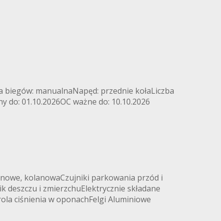
ia biegów: manualnaNapęd: przednie kołaLiczba
ny do: 01.10.2026OC ważne do: 10.10.2026
nowe, kolanowaCzujniki parkowania przód i
ik deszczu i zmierzchuElektrycznie składane
rola ciśnienia w oponachFelgi Aluminiowe