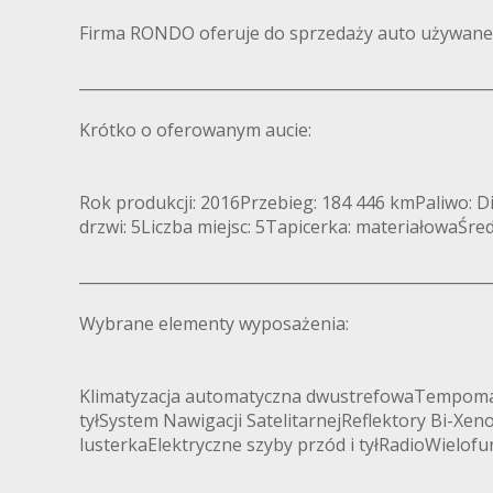
Firma RONDO oferuje do sprzedaży auto używane S
_____________________________________________________
Krótko o oferowanym aucie:
Rok produkcji: 2016Przebieg: 184 446 kmPaliwo: 
drzwi: 5Liczba miejsc: 5Tapicerka: materiałowaŚre
_____________________________________________________
Wybrane elementy wyposażenia:
Klimatyzacja automatyczna dwustrefowaTempomatA
tyłSystem Nawigacji SatelitarnejReflektory Bi-Xen
lusterkaElektryczne szyby przód i tyłRadioWielof