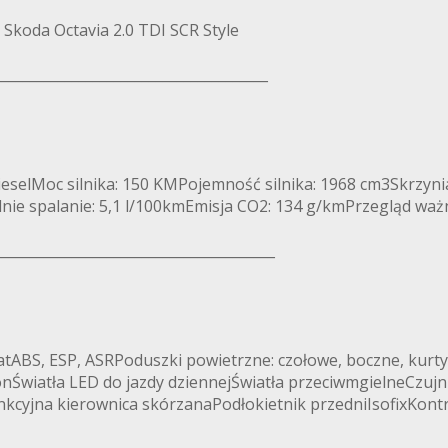
koda Octavia 2.0 TDI SCR Style
_______________________________________
DieselMoc silnika: 150 KMPojemność silnika: 1968 cm3Skrzyn
dnie spalanie: 5,1 l/100kmEmisja CO2: 134 g/kmPrzegląd waż
________________________________________
BS, ESP, ASRPoduszki powietrzne: czołowe, boczne, kurty
onŚwiatła LED do jazdy dziennejŚwiatła przeciwmgielneCzujn
unkcyjna kierownica skórzanaPodłokietnik przedniIsofixKont