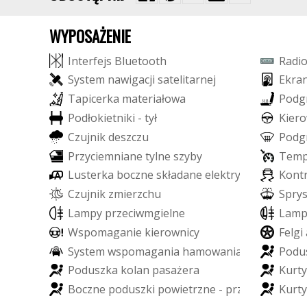
WYPOSAŻENIE
I
n
t
e
r
f
e
j
s
B
l
u
e
t
o
o
t
h
R
a
d
i
S
y
s
t
e
m
n
a
w
i
g
a
c
j
i
s
a
t
e
l
i
t
a
r
n
e
j
E
k
r
a
T
a
p
i
c
e
r
k
a
m
a
t
e
r
i
a
ł
o
w
a
P
o
d
g
P
o
d
ł
o
k
i
e
t
n
i
k
i
-
t
y
ł
K
i
e
r
o
C
z
u
j
n
i
k
d
e
s
z
c
z
u
P
o
d
g
P
r
z
y
c
i
e
m
n
i
a
n
e
t
y
l
n
e
s
z
y
b
y
T
e
m
L
u
s
t
e
r
k
a
b
o
c
z
n
e
s
k
ł
a
d
a
n
e
e
l
e
k
t
r
y
c
z
n
i
e
K
o
n
t
C
z
u
j
n
i
k
z
m
i
e
r
z
c
h
u
S
p
r
y
L
a
m
p
y
p
r
z
e
c
i
w
m
g
i
e
l
n
e
L
a
m
W
s
p
o
m
a
g
a
n
i
e
k
i
e
r
o
w
n
i
c
y
F
e
l
g
i
S
y
s
t
e
m
w
s
p
o
m
a
g
a
n
i
a
h
a
m
o
w
a
n
i
a
P
o
d
u
P
o
d
u
s
z
k
a
k
o
l
a
n
p
a
s
a
ż
e
r
a
K
u
r
t
y
B
o
c
z
n
e
p
o
d
u
s
z
k
i
p
o
w
i
e
t
r
z
n
e
-
p
r
z
ó
d
K
u
r
t
y