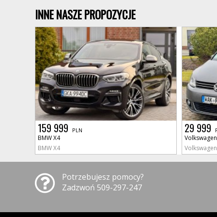
INNE NASZE PROPOZYCJE
159 999
29 999
PLN
BMW X4
Volkswagen
BMW X4
Volkswagen 
Potrzebujesz pomocy?
Zadzwoń 509-297-247