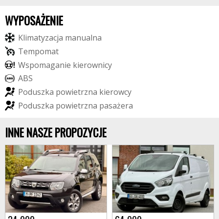
WYPOSAŻENIE
K
l
i
m
a
t
y
z
a
c
j
a
m
a
n
u
a
l
n
a
T
e
m
p
o
m
a
t
W
s
p
o
m
a
g
a
n
i
e
k
i
e
r
o
w
n
i
c
y
A
B
S
P
o
d
u
s
z
k
a
p
o
w
i
e
t
r
z
n
a
k
i
e
r
o
w
c
y
P
o
d
u
s
z
k
a
p
o
w
i
e
t
r
z
n
a
p
a
s
a
ż
e
r
a
INNE NASZE PROPOZYCJE