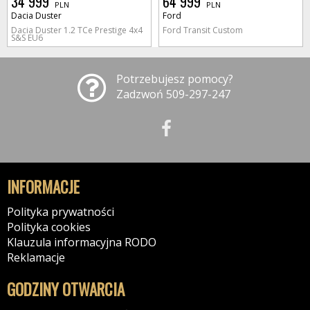
34 999
64 999
PLN
PLN
Dacia Duster
Ford
Dacia Duster 1.2 TCe Prestige 4x4
Ford Transit Custom
S&S EU6
Potrzebujesz pomocy?
Zadzwoń 509-297-247
INFORMACJE
Polityka prywatności
Polityka cookies
Klauzula informacyjna RODO
Reklamacje
GODZINY OTWARCIA