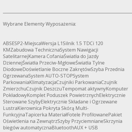
______________________________________________________________
Wybrane Elementy Wyposażenia:
ABSESP2-MiejscaWersja L1Silnik 1.5 TDCi 120
KMZabudowa TechnicznaSystem Nawigacji
SatelitarnejKamera CofaniaŚwiatła do Jazdy
DziennejŚwiatła Przeciw-MgłoweŚwiatła Tylne
DiodoweDoświetlanie Boczne ZakrętówSzyba Przednia
OgrzewanaSystem AUTO-STOPSystem
ParkowaniaKlimatyzacjaCzujniki ParkowaniaCzujnik
ZmierzchuCzujnik DeszczuTempomat aktywnyKomputer
PokładowyKomplet Poduszek PowietrznychElektrycznie
Sterowane SzybyElektrycznie Składane i Ogrzewane
LustraKierownica Pokryta Skórą Multi-
FunkcyjnaTapicerka MateriałFotele ProfilowanePakiet
Oświetlenia na ZewnątrzSzyby PrzyciemnianeSkrzynia
biegów automatycznaBluetoothAUX + USB