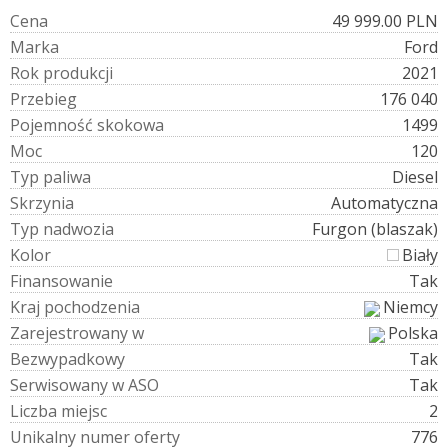
C
e
n
a
49 999.00 PLN
M
a
r
k
a
Ford
R
o
k
p
r
o
d
u
k
c
j
i
2021
P
r
z
e
b
i
e
g
176 040
P
o
j
e
m
n
o
ś
ć
s
k
o
k
o
w
a
1499
M
o
c
120
T
y
p
p
a
l
i
w
a
Diesel
S
k
r
z
y
n
i
a
Automatyczna
T
y
p
n
a
d
w
o
z
i
a
Furgon (blaszak)
K
o
l
o
r
Biały
F
i
n
a
n
s
o
w
a
n
i
e
Tak
K
r
a
j
p
o
c
h
o
d
z
e
n
i
a
Niemcy
Z
a
r
e
j
e
s
t
r
o
w
a
n
y
w
Polska
B
e
z
w
y
p
a
d
k
o
w
y
Tak
S
e
r
w
i
s
o
w
a
n
y
w
A
S
O
Tak
L
i
c
z
b
a
m
i
e
j
s
c
2
U
n
i
k
a
l
n
y
n
u
m
e
r
o
f
e
r
t
y
776